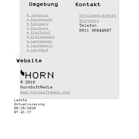
Umgebung
Kontakt
• Johannis
Schlüsseldienst
• Kalchreuth
Nürnberg
• Katzwang
Telefon
• Kornburg
0911 96844687
• Kraftshof
• Krottenbach
• Langwasser
• Laufamholz
• Leonhard
Website
© 2018
HornSoftMedia
www.hornsoftware.com
Letzte
Aktualisierung:
06/25/2020
07:41:17